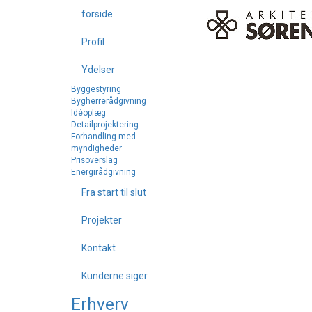
forside
Projekter
Profil
Ydelser
Herunder finder du en række udvalgte projekter
Byggestyring
Bygherrerådgivning
Idéoplæg
Detailprojektering
Forhandling med
Boliger
myndigheder
Prisoverslag
Energirådgivning
Fra start til slut
Fritid
Projekter
Byhuse
Kontakt
Kunderne siger
Erhverv